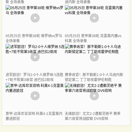
斯 全场录像
迪内斯 全场录像
05月25日 意甲第38轮 维罗纳vs罗马
05月25日 意甲第38轮 克雷莫内塞vs
全场录像
科莫 全场录像
进军欧冠！罗马2-0十人维罗纳 5连胜
赛季收官！那不勒斯1-0十人乌迪内斯
+7轮不败第3收官 迪巴拉2助攻
锁定第二 丁丁助攻霍伊伦制胜
意甲-达库尼亚双响 科莫4-1克雷莫内
无缘欧冠！尤文2-2遭都灵绝平 赛季
塞进欧冠
第六收官将战欧联 DV9双响