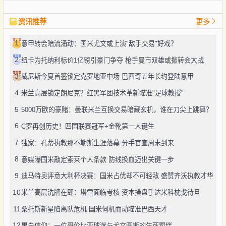
资讯推荐
更多
1
意甲转会暗流涌动：国米尤文或上演"敌手交易"好戏？
2
纽卡为托纳利标价1亿镑引豪门争夺 枪手曼市双雄或掀转会大战
3
威尼斯今夏首签锁定克罗地亚中场 巴西奇五年长约登陆意甲
4
米兰高层锁定朗尼克？红黑军团技术革新瞄准"足球教授"
5
5000万欧的豪赌：曼联米兰互换交易暗藏玄机，谁在刀尖上跳舞？
6
C罗再创历史！四国联赛冠军+金靴第一人诞生
7
独家：孔蒂执教那不勒斯生涯落幕 分手官宣周末到来
8
意媒曝国米敲定索莱个人条款 防线换血迈出关键一步
9
迪马特奥评意大利杯决赛：国米占优却不可轻敌 盛赞齐沃执教才华
10
米兰高层洗牌在即：塔雷面临考核 资本操盘手达米科枕戈待旦
11
桑托斯新星陷离队危机 国米伺机而动瞄准巴西天才
12
黑白信仰：一位哥伦比亚球迷与尤文图斯的生死羁绊