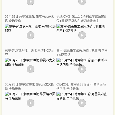
05月25日 意甲第38轮 帕尔马vs萨索
无缘欧冠！米兰1-2卡利亚里最后5轮
洛 全场录像
仅1胜 萨勒马科尔斯闪击难救主
意甲-邦达攻入唯一进球 莱切1-0热那
意甲-佩莱格里诺头球破门制胜 帕尔马
亚
1-0萨索洛
05月25日 意甲第38轮 都灵vs尤文图
05月25日 意甲第38轮 那不勒斯vs乌
斯 全场录像
迪内斯 全场录像