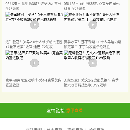
05月25日 意甲第38轮 维罗纳vs罗马
05月25日 意甲第38轮 克雷莫内塞vs
全场录像
科莫 全场录像
进军欧冠！罗马2-0十人维罗纳 5连胜
赛季收官！那不勒斯1-0十人乌迪内斯
+7轮不败第3收官 迪巴拉2助攻
锁定第二 丁丁助攻霍伊伦制胜
意甲-达库尼亚双响 科莫4-1克雷莫内
无缘欧冠！尤文2-2遭都灵绝平 赛季
塞进欧冠
第六收官将战欧联 DV9双响
友情链接
意甲直播
网站地图
意甲直播
篮球直播
足球直播