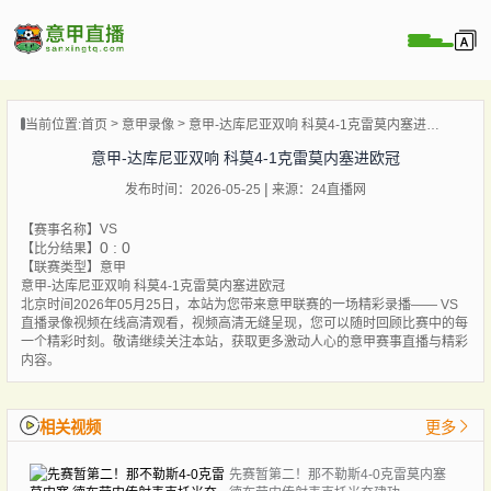
页
当前位置:
首页
意甲录像
意甲-达库尼亚双响 科莫4-1克雷莫内塞进欧冠
直播
意甲-达库尼亚双响 科莫4-1克雷莫内塞进欧冠
直播
发布时间：2026-05-25
来源：24直播网
直播
VS
录像
【赛事名称】
0 : 0
【比分结果】
新闻
【联赛类型】
意甲
意甲-达库尼亚双响 科莫4-1克雷莫内塞进欧冠
北京时间2026年05月25日，本站为您带来意甲联赛的一场精彩录播—— VS
直播录像视频在线高清观看，视频高清无缝呈现，您可以随时回顾比赛中的每
一个精彩时刻。敬请继续关注本站，获取更多激动人心的意甲赛事直播与精彩
内容。
相关视频
更多
先赛暂第二！那不勒斯4-0克雷莫内塞