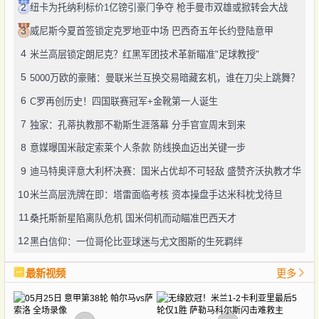
2
纽卡为托纳利标价1亿镑引豪门争夺 枪手曼市双雄或掀转会大战
3
威尼斯今夏首签锁定克罗地亚中场 巴西奇五年长约登陆意甲
4
米兰高层锁定朗尼克？红黑军团技术革新瞄准"足球教授"
5
5000万欧的豪赌：曼联米兰互换交易暗藏玄机，谁在刀尖上跳舞？
6
C罗再创历史！四国联赛冠军+金靴第一人诞生
7
独家：孔蒂执教那不勒斯生涯落幕 分手官宣周末到来
8
意媒曝国米敲定索莱个人条款 防线换血迈出关键一步
9
迪马特奥评意大利杯决赛：国米占优却不可轻敌 盛赞齐沃执教才华
10
米兰高层洗牌在即：塔雷面临考核 资本操盘手达米科枕戈待旦
11
桑托斯新星陷离队危机 国米伺机而动瞄准巴西天才
12
黑白信仰：一位哥伦比亚球迷与尤文图斯的生死羁绊
最新视频
更多