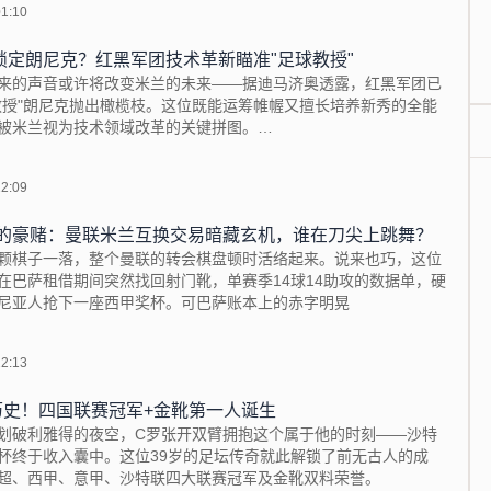
01:10
锁定朗尼克？红黑军团技术革新瞄准"足球教授"
来的声音或许将改变米兰的未来——据迪马济奥透露，红黑军团已
教授"朗尼克抛出橄榄枝。这位既能运筹帷幄又擅长培养新秀的全能
被米兰视为技术领域改革的关键拼图。
22:09
万欧的豪赌：曼联米兰互换交易暗藏玄机，谁在刀尖上跳舞？
颗棋子一落，整个曼联的转会棋盘顿时活络起来。说来也巧，这位
在巴萨租借期间突然找回射门靴，单赛季14球14助攻的数据单，硬
尼亚人抢下一座西甲奖杯。可巴萨账本上的赤字明晃
22:13
历史！四国联赛冠军+金靴第一人诞生
划破利雅得的夜空，C罗张开双臂拥抱这个属于他的时刻——沙特
杯终于收入囊中。这位39岁的足坛传奇就此解锁了前无古人的成
超、西甲、意甲、沙特联四大联赛冠军及金靴双料荣誉。