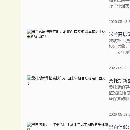
烟雾缭绕中
弹了弹烟灰
2026-05-13 
米兰高层
欧联杯半决
报》透露，
——去年夏
2026-05-13 
桑托斯新
桑托斯的更
监狱服刑的
圣保罗的职
2026-05-13 
库卡教练
黑白信仰