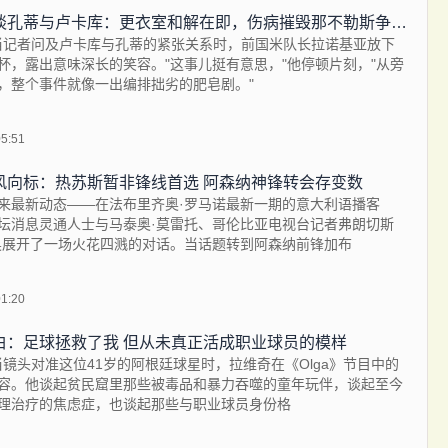
拉诺基亚谈孔蒂与卢卡库：更衣室和解在即，伤病摧毁那不勒斯争冠希望
 当记者问及卢卡库与孔蒂的紧张关系时，前国米队长拉诺基亚放下
杯，露出意味深长的笑容。"这事儿挺有意思，"他停顿片刻，"从旁
，整个事件就像一出编排拙劣的肥皂剧。"
05:51
风向标：热苏斯暂非锋线首选 阿森纳神锋转会存变数
来最新动态——在法布里齐奥·罗马诺最新一期的意大利语播客
坛消息灵通人士与马泰奥·莫雷托、哥伦比亚电视台记者弗朗切斯
奥展开了一场火花四溅的对话。当话题转到阿森纳前锋加布
01:20
白：足球拯救了我 但从未真正活成职业球员的模样
 当镜头对准这位41岁的阿根廷球星时，拉维奇在《Olga》节目中的
容。他谈起贫民窟里那些被毒品和暴力吞噬的童年玩伴，谈起至今
理治疗的焦虑症，也谈起那些与职业球员身份格