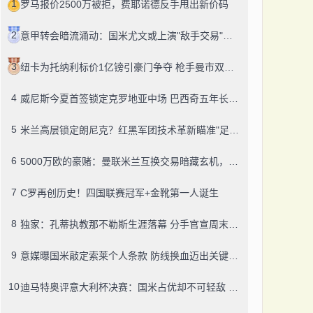
1
罗马报价2500万被拒，费耶诺德反手甩出新价码
2
意甲转会暗流涌动：国米尤文或上演"敌手交易"好戏？
3
纽卡为托纳利标价1亿镑引豪门争夺 枪手曼市双雄或掀转会大战
4
威尼斯今夏首签锁定克罗地亚中场 巴西奇五年长约登陆意甲
5
米兰高层锁定朗尼克？红黑军团技术革新瞄准"足球教授"
6
5000万欧的豪赌：曼联米兰互换交易暗藏玄机，谁在刀尖上跳舞？
7
C罗再创历史！四国联赛冠军+金靴第一人诞生
8
独家：孔蒂执教那不勒斯生涯落幕 分手官宣周末到来
9
意媒曝国米敲定索莱个人条款 防线换血迈出关键一步
10
迪马特奥评意大利杯决赛：国米占优却不可轻敌 盛赞齐沃执教才华