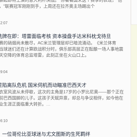
聊起即将上演的意大利杯决战。"你看看国米这个赛季的表现，"他
，"联赛冠军刚刚到手，上周还在拉齐奥主场踢出个
22:07
洗牌在即：塔雷面临考核 资本操盘手达米科枕戈待旦
赛的硝烟尚未散尽，AC米兰管理层却已暗流涌动。《米兰体育
当球迷们还在计算欧战积分时，俱乐部高层正在酝酿一场人事地震
天空降的体育总监塔雷，此刻正坐在火山口上。
19:04
星陷离队危机 国米伺机而动瞄准巴西天才
衣室风波从未停歇，这次的主角是17岁的小罗比尼奥——那个正在
前巴西国脚的儿子。这孩子天赋异禀，却总与争议相伴，如今他在
业生涯正面临重大转折。
16:10
的算盘
：一位哥伦比亚球迷与尤文图斯的生死羁绊