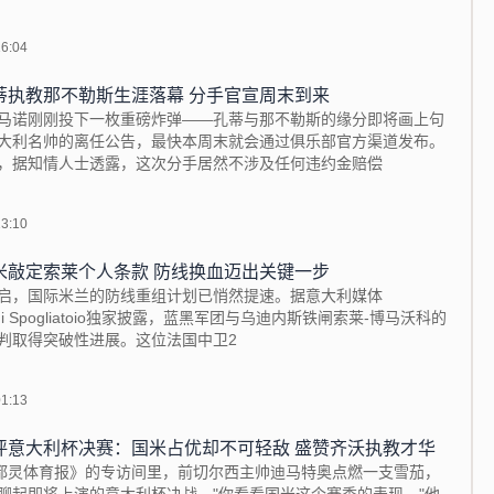
16:04
蒂执教那不勒斯生涯落幕 分手官宣周末到来
马诺刚刚投下一枚重磅炸弹——孔蒂与那不勒斯的缘分即将画上句
大利名帅的离任公告，最快本周末就会通过俱乐部官方渠道发布。
，据知情人士透露，这次分手居然不涉及任何违约金赔偿
13:10
米敲定索莱个人条款 防线换血迈出关键一步
启，国际米兰的防线重组计划已悄然提速。据意大利媒体
e di Spogliatoio独家披露，蓝黑军团与乌迪内斯铁闸索莱-博马沃科的
判取得突破性进展。这位法国中卫2
01:13
评意大利杯决赛：国米占优却不可轻敌 盛赞齐沃执教才华
《都灵体育报》的专访间里，前切尔西主帅迪马特奥点燃一支雪茄，