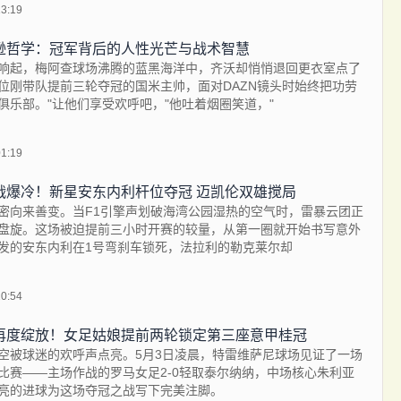
13:19
逊哲学：冠军背后的人性光芒与战术智慧
响起，梅阿查球场沸腾的蓝黑海洋中，齐沃却悄悄退回更衣室点了
位刚带队提前三轮夺冠的国米主帅，面对DAZN镜头时始终把功劳
俱乐部。"让他们享受欢呼吧，"他吐着烟圈笑道，"
01:19
战爆冷！新星安东内利杆位夺冠 迈凯伦双雄搅局
密向来善变。当F1引擎声划破海湾公园湿热的空气时，雷暴云团正
盘旋。这场被迫提前三小时开赛的较量，从第一圈就开始书写意外
发的安东内利在1号弯刹车锁死，法拉利的勒克莱尔却
20:54
再度绽放！女足姑娘提前两轮锁定第三座意甲桂冠
空被球迷的欢呼声点亮。5月3日凌晨，特雷维萨尼球场见证了一场
比赛——主场作战的罗马女足2-0轻取泰尔纳纳，中场核心朱利亚
亮的进球为这场夺冠之战写下完美注脚。