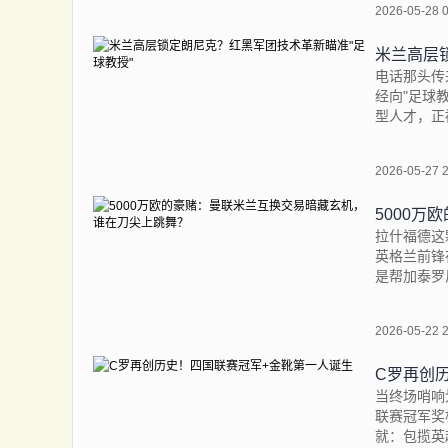
2026-05-28 
这位
米兰高层
电话那头传
经向"足球
型人才，正
2026-05-27 
欧
5000
拉什福德这
英格兰前锋
是帮加泰罗
2026-05-22 
C罗再创
当终场哨响
联赛冠军奖
就：包揽英