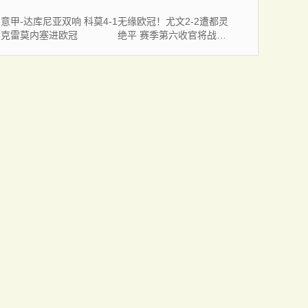
意甲-达库尼亚双响 科莫4-1
无缘欧冠！尤文2-2遭都灵
克雷莫内塞进欧冠
绝平 赛季第六收官将战欧
联 DV9双响