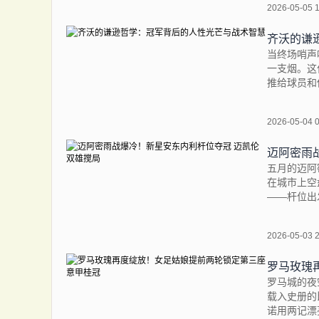
2026-05-05 
齐沃的谦
当终场哨声
一支烟。这
推给球员和
2026-05-04 
迈阿密雨
五月的迈阿
在城市上空
——杆位出
2026-05-03 
罗马玫瑰
罗马城的夜
载入史册的
诺用两记漂