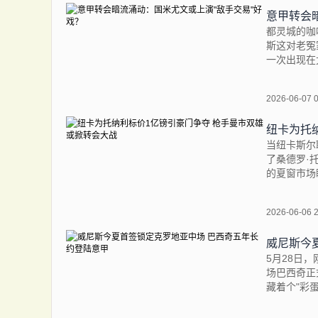
意甲转会
都灵城的咖
斯这对老冤
一次出现在
2026-06-07 
尤文的球
纽卡为托
当纽卡斯尔
了桑德罗·
的夏窗市场
2026-06-06 
威尼斯今
5月28日
场巴西奇正
藏着个"彩