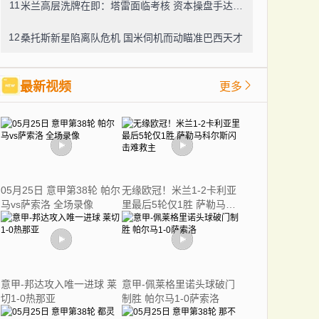
11
米兰高层洗牌在即：塔雷面临考核 资本操盘手达米科枕戈待旦
12
桑托斯新星陷离队危机 国米伺机而动瞄准巴西天才
最新视频
更多
05月25日 意甲第38轮 帕尔
无缘欧冠！米兰1-2卡利亚
马vs萨索洛 全场录像
里最后5轮仅1胜 萨勒马科
尔斯闪击难救主
意甲-邦达攻入唯一进球 莱
意甲-佩莱格里诺头球破门
切1-0热那亚
制胜 帕尔马1-0萨索洛