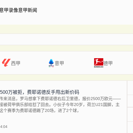
意甲录像
意甲新闻
西甲
意甲
德甲
2500万被拒，费耶诺德反手甩出新价码
传来消息，罗马想拿下费耶诺德右后卫里德，报价2500万欧元——
接被荷甲俱乐部给怼了回去。小伙子今年20岁，荷兰U21国脚，主
这个赛季为费耶诺德踢了20场，进了2个球，
04:04