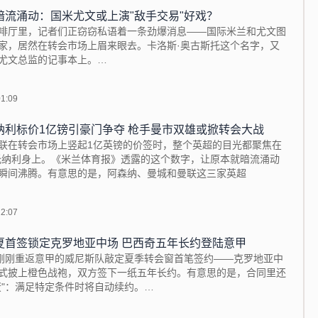
暗流涌动：国米尤文或上演"敌手交易"好戏？
啡厅里，记者们正窃窃私语着一条劲爆消息——国际米兰和尤文图
家，居然在转会市场上眉来眼去。卡洛斯·奥古斯托这个名字，又
尤文总监的记事本上。
01:09
探们最近可
纳利标价1亿镑引豪门争夺 枪手曼市双雄或掀转会大战
联在转会市场上竖起1亿英镑的价签时，整个英超的目光都聚焦在
托纳利身上。《米兰体育报》透露的这个数字，让原本就暗流涌动
瞬间沸腾。有意思的是，阿森纳、曼城和曼联这三家英超
22:07
夏首签锁定克罗地亚中场 巴西奇五年长约登陆意甲
，刚刚重返意甲的威尼斯队敲定夏季转会窗首笔签约——克罗地亚中
式披上橙色战袍，双方签下一纸五年长约。有意思的是，合同里还
蛋"：满足特定条件时将自动续约。