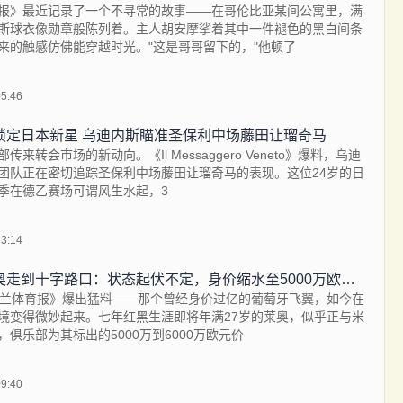
报》最近记录了一个不寻常的故事——在哥伦比亚某间公寓里，满
斯球衣像勋章般陈列着。主人胡安摩挲着其中一件褪色的黑白间条
来的触感仿佛能穿越时光。"这是哥哥留下的，"他顿了
05:46
锁定日本新星 乌迪内斯瞄准圣保利中场藤田让瑠奇马
传来转会市场的新动向。《Il Messaggero Veneto》爆料，乌迪
团队正在密切追踪圣保利中场藤田让瑠奇马的表现。这位24岁的日
季在德乙赛场可谓风生水起，3
13:14
米兰与莱奥走到十字路口：状态起伏不定，身价缩水至5000万欧区间
米兰体育报》爆出猛料——那个曾经身价过亿的葡萄牙飞翼，如今在
境变得微妙起来。七年红黑生涯即将年满27岁的莱奥，似乎正与米
，俱乐部为其标出的5000万到6000万欧元价
09:40