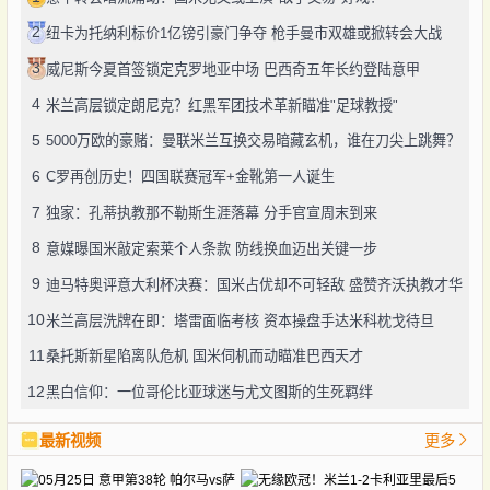
2
纽卡为托纳利标价1亿镑引豪门争夺 枪手曼市双雄或掀转会大战
3
威尼斯今夏首签锁定克罗地亚中场 巴西奇五年长约登陆意甲
4
米兰高层锁定朗尼克？红黑军团技术革新瞄准"足球教授"
5
5000万欧的豪赌：曼联米兰互换交易暗藏玄机，谁在刀尖上跳舞？
6
C罗再创历史！四国联赛冠军+金靴第一人诞生
7
独家：孔蒂执教那不勒斯生涯落幕 分手官宣周末到来
8
意媒曝国米敲定索莱个人条款 防线换血迈出关键一步
9
迪马特奥评意大利杯决赛：国米占优却不可轻敌 盛赞齐沃执教才华
10
米兰高层洗牌在即：塔雷面临考核 资本操盘手达米科枕戈待旦
11
桑托斯新星陷离队危机 国米伺机而动瞄准巴西天才
12
黑白信仰：一位哥伦比亚球迷与尤文图斯的生死羁绊
最新视频
更多