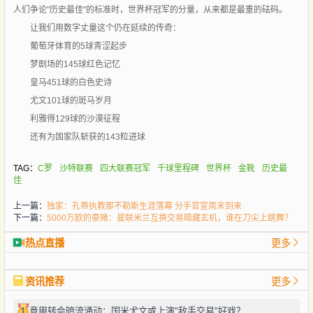
人们争论"历史最佳"的标准时，世界杯冠军的分量，从来都是最重的砝码。
让我们用数字丈量这个仍在延续的传奇：
葡萄牙体育的5球青涩起步
梦剧场的145球红色记忆
皇马451球的白色史诗
尤文101球的斑马岁月
利雅得129球的沙漠征程
还有为国家队斩获的143粒进球
TAG：
C罗
沙特联赛
四大联赛冠军
千球里程碑
世界杯
金靴
历史最
佳
上一篇：
独家：孔蒂执教那不勒斯生涯落幕 分手官宣周末到来
下一篇：
5000万欧的豪赌：曼联米兰互换交易暗藏玄机，谁在刀尖上跳舞？
热点直播
更多
资讯推荐
更多
1
意甲转会暗流涌动：国米尤文或上演"敌手交易"好戏？