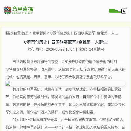
页
当前位置:
首页
意甲新闻
C罗再创历史！四国联赛冠军+金靴第一人诞生
直播
C罗再创历史！四国联赛冠军+金靴第一人诞生
直播
发布时间： 2026-05-22 16:04
来源：24直播网
直播
录像
当终场哨响划破利雅得的夜空，C罗张开双臂拥抱这个属于他的时刻——
沙特联赛冠军奖杯终于收入囊中。这位39岁的足坛传奇就此解锁了前无古人的
新闻
成就：包揽英超、西甲、意甲、沙特联四大联赛冠军及金靴双料荣誉。
翻开他的冠军履历，就像在阅读一部现代足球史。老特拉福德的初露锋
芒，伯纳乌的银河战舰时代，都灵城的黑白岁月，再到如今中东赛场的新篇
章。有意思的是，在沙特的前两个赛季，葡萄牙人虽然蝉联金靴，却始终与冠
军失之交臂。如今这个迟来的奖杯，或许比想象中更甜蜜。
974个职业进球高悬在纪录簿上，千球里程碑近在眼前。但熟悉C罗的人
都清楚，他抽屉里还缺什么——那个让马拉卡纳球场陷入疯狂的雷米特杯。当