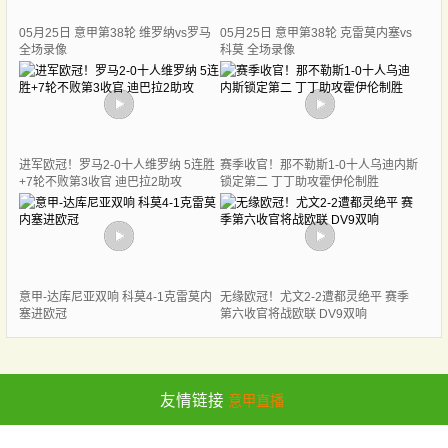
05月25日 意甲第38轮 维罗纳vs罗马
05月25日 意甲第38轮 克雷莫内塞vs
全场录像
科莫 全场录像
进军欧冠！罗马2-0十人维罗纳 5连胜
赛季收官！那不勒斯1-0十人乌迪内斯
+7轮不败第3收官 迪巴拉2助攻
锁定第二 丁丁助攻霍伊伦制胜
意甲-达库尼亚双响 科莫4-1克雷莫内
无缘欧冠！尤文2-2遭都灵绝平 赛季
塞进欧冠
第六收官将战欧联 DV9双响
友情链接
意甲直播