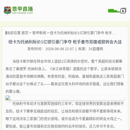
页
当前位置:
首页
意甲新闻
纽卡为托纳利标价1亿镑引豪门争夺 枪手曼市双雄或掀转会大战
直播
纽卡为托纳利标价1亿镑引豪门争夺 枪手曼市双雄或掀转会大战
直播
发布时间： 2026-06-06 22:07
来源：24直播网
直播
录像
当纽卡斯尔联在转会市场上竖起1亿英镑的价签时，整个英超的目光都聚
焦在了桑德罗·托纳利身上。《米兰体育报》透露的这个数字，让原本就暗流
新闻
涌动的夏窗市场瞬间沸腾。有意思的是，阿森纳、曼城和曼联这三家英超豪门
似乎都对这个价格点了头——看来这位意大利中场的抢手程度，远比我们想象
的要火爆。
托纳利今年初才与喜鹊军团续约三年半，但足球世界的变数总是来得猝不
及防。纽卡下赛季无缘欧战的现实，让球员和俱乐部都不得不重新审视未来。
眼下这场涉及三家豪门的竞价游戏，或许会成为今夏最精彩的转会大戏之一。
要知道，能让曼市双雄和北伦敦劲旅同时出手的球员，近几年可不多见。