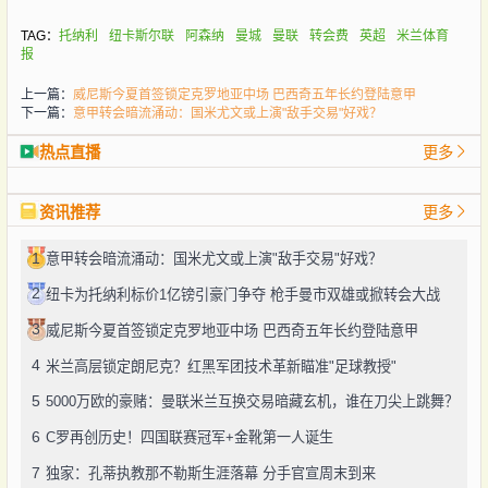
TAG：
托纳利
纽卡斯尔联
阿森纳
曼城
曼联
转会费
英超
米兰体育
报
上一篇：
威尼斯今夏首签锁定克罗地亚中场 巴西奇五年长约登陆意甲
下一篇：
意甲转会暗流涌动：国米尤文或上演"敌手交易"好戏？
热点直播
更多
资讯推荐
更多
1
意甲转会暗流涌动：国米尤文或上演"敌手交易"好戏？
2
纽卡为托纳利标价1亿镑引豪门争夺 枪手曼市双雄或掀转会大战
3
威尼斯今夏首签锁定克罗地亚中场 巴西奇五年长约登陆意甲
4
米兰高层锁定朗尼克？红黑军团技术革新瞄准"足球教授"
5
5000万欧的豪赌：曼联米兰互换交易暗藏玄机，谁在刀尖上跳舞？
6
C罗再创历史！四国联赛冠军+金靴第一人诞生
7
独家：孔蒂执教那不勒斯生涯落幕 分手官宣周末到来