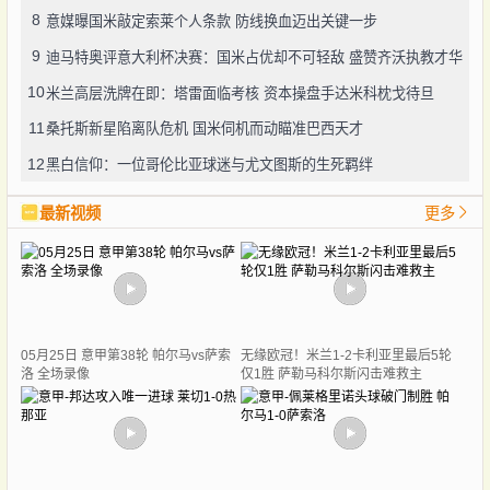
8
意媒曝国米敲定索莱个人条款 防线换血迈出关键一步
9
迪马特奥评意大利杯决赛：国米占优却不可轻敌 盛赞齐沃执教才华
10
米兰高层洗牌在即：塔雷面临考核 资本操盘手达米科枕戈待旦
11
桑托斯新星陷离队危机 国米伺机而动瞄准巴西天才
12
黑白信仰：一位哥伦比亚球迷与尤文图斯的生死羁绊
最新视频
更多
05月25日 意甲第38轮 帕尔马vs萨索
无缘欧冠！米兰1-2卡利亚里最后5轮
洛 全场录像
仅1胜 萨勒马科尔斯闪击难救主