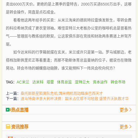
卖出6000万天价。更绝的是上赛季的雷特吉，2000万买进6500万出手，这哪
是转会操作，简直是点石成金。
看看他这两年经手的买卖：从米兰淘来的德凯特拉雷焕发新生，零转会费
的科拉希纳茨成了更衣室领袖。难怪亚特兰大老板办公室的咖啡机总是冒着热
气——管理层与教练组的默契，让这家俱乐部在竞技和财政两条赛道上并驾齐
驱。
如今达米科的行李箱就摆在玄关，米兰或许只是第一站。罗马城那边，老
搭档加斯佩里尼正等着重逢；而那不勒斯体育总监曼纳的位子，据说也在微微
晃动。转会市场的蝴蝶扇动翅膀，谁又能预料下一阵风会吹向何方？
TAG：
AC米兰
达米科
塔雷
体育总监
亚特兰大
资本运作
转会市场
上一篇：
桑托斯新星陷离队危机 国米伺机而动瞄准巴西天才
下一篇：
迪马特奥评意大利杯决赛：国米占优却不可轻敌 盛赞齐沃执教才华
热点直播
更多
资讯推荐
更多