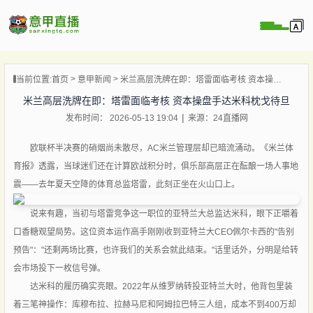
页
当前位置:
首页
意甲新闻
米兰高层洗牌在即：塔雷面临考核 资本操盘手达米科枕戈待旦
直播
米兰高层洗牌在即：塔雷面临考核 资本操盘手达米科枕戈待旦
直播
发布时间： 2026-05-13 19:04
来源：24直播网
直播
录像
欧联杯半决赛的硝烟尚未散尽，AC米兰管理层却已暗流涌动。《米兰体
育报》透露，当球迷们还在计算欧战积分时，俱乐部高层正在酝酿一场人事地
新闻
震——去年夏天空降的体育总监塔雷，此刻正坐在火山口上。
说来有趣，当初与塔雷竞争这一职位的亚特兰大总监达米科，眼下正嚼着
口香糖观望局势。这位资本运作高手刚刚收到亚特兰大CEO佩尔卡西的"告别
预告"："还剩两场比赛，也许我们的关系会就此结束。"话里话外，分明是给转
会市场投下一枚信号弹。
达米科的履历确实亮眼。2022年从维罗纳转投亚特兰大时，他背包里装
着三笔神操作：库穆布拉、拉赫马尼和阿姆拉巴特三人组，成本不到400万却