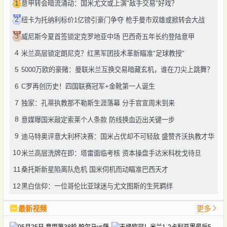
1
意甲转会暗流涌动：国米尤文或上演"敌手交易"好戏？
2
纽卡为托纳利标价1亿镑引豪门争夺 枪手曼市双雄或掀转会大战
3
威尼斯今夏首签锁定克罗地亚中场 巴西奇五年长约登陆意甲
4
米兰高层锁定朗尼克？红黑军团技术革新瞄准"足球教授"
5
5000万欧的豪赌：曼联米兰互换交易暗藏玄机，谁在刀尖上跳舞？
6
C罗再创历史！四国联赛冠军+金靴第一人诞生
7
独家：孔蒂执教那不勒斯生涯落幕 分手官宣周末到来
8
意媒曝国米敲定索莱个人条款 防线换血迈出关键一步
9
迪马特奥评意大利杯决赛：国米占优却不可轻敌 盛赞齐沃执教才华
10
米兰高层洗牌在即：塔雷面临考核 资本操盘手达米科枕戈待旦
11
桑托斯新星陷离队危机 国米伺机而动瞄准巴西天才
12
黑白信仰：一位哥伦比亚球迷与尤文图斯的生死羁绊
最新视频
更多