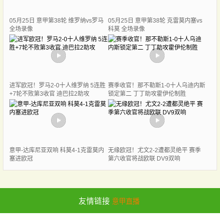
05月25日 意甲第38轮 维罗纳vs罗马
05月25日 意甲第38轮 克雷莫内塞vs
全场录像
科莫 全场录像
进军欧冠！罗马2-0十人维罗纳 5连胜
赛季收官！那不勒斯1-0十人乌迪内斯
+7轮不败第3收官 迪巴拉2助攻
锁定第二 丁丁助攻霍伊伦制胜
意甲-达库尼亚双响 科莫4-1克雷莫内
无缘欧冠！尤文2-2遭都灵绝平 赛季
塞进欧冠
第六收官将战欧联 DV9双响
友情链接
意甲直播