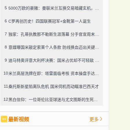
5
5000万欧的豪赌：曼联米兰互换交易暗藏玄机，谁在刀尖上跳舞？
6
C罗再创历史！四国联赛冠军+金靴第一人诞生
7
独家：孔蒂执教那不勒斯生涯落幕 分手官宣周末到来
8
意媒曝国米敲定索莱个人条款 防线换血迈出关键一步
9
迪马特奥评意大利杯决赛：国米占优却不可轻敌 盛赞齐沃执教才华
10
米兰高层洗牌在即：塔雷面临考核 资本操盘手达米科枕戈待旦
11
桑托斯新星陷离队危机 国米伺机而动瞄准巴西天才
12
黑白信仰：一位哥伦比亚球迷与尤文图斯的生死羁绊
最新视频
更多