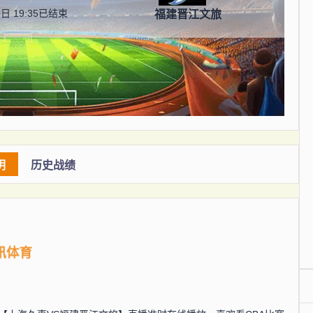
日 19:35
已结束
福建晋江文旅
明
历史战绩
讯体育