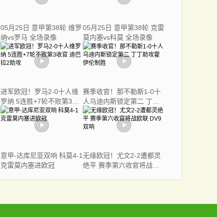
05月25日 意甲第38轮 维罗
05月25日 意甲第38轮 克雷
纳vs罗马 全场录像
莫内塞vs科莫 全场录像
进军欧冠！罗马2-0十人维
赛季收官！那不勒斯1-0十
罗纳 5连胜+7轮不败第3收
人乌迪内斯锁定第二 丁丁
官 迪巴拉2助攻
助攻霍伊伦制胜
意甲-达库尼亚双响 科莫4-1
无缘欧冠！尤文2-2遭都灵
克雷莫内塞进欧冠
绝平 赛季第六收官将战欧
联 DV9双响