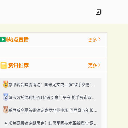
热点直播
更多
资讯推荐
更多
1
意甲转会暗流涌动：国米尤文或上演"敌手交易"好戏？
2
纽卡为托纳利标价1亿镑引豪门争夺 枪手曼市双雄或掀转会大战
3
威尼斯今夏首签锁定克罗地亚中场 巴西奇五年长约登陆意甲
4
米兰高层锁定朗尼克？红黑军团技术革新瞄准"足球教授"